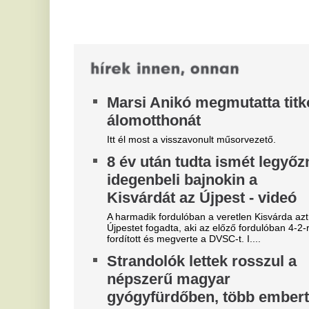
L
hektár égett le: több kontinens
N
összefogásával oltják a
é
pusztító tüzeket a
A 
tengerentúlon
am
le
Rendkívüli állapotot hirdettek szombaton a nyugat-
kanadai Brit Columbia tartományban fekvő
Summerland térségében, miután egy gyorsan...
Óriási a zavar, a magyarok
S
szerint a Fradi leigazolja a
f