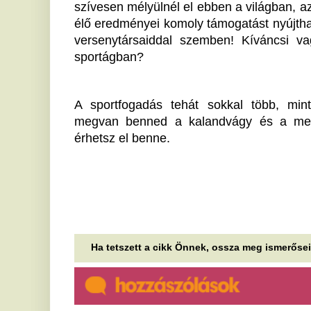
Marsi Anikó megmutatta titkos
S
álomotthonát
a
a
Itt él most a visszavonult műsorvezető.
A 
8 év után tudta ismét legyőzni
ka
idegenbeli bajnokin a
mí
Kisvárdát az Újpest - videó
A
A harmadik fordulóban a veretlen Kisvárda azt az
E
Újpestet fogadta, aki az előző fordulóban 4-2-re
i
fordított és megverte a DVSC-t. I....
Gu
Strandolók lettek rosszul a
do
népszerű magyar
I
gyógyfürdőben, több embert is
l
kórházba kellett vinni
e
Komoly probléma jelentkezett az Igali
Gyógyfürdőben, 6 embert kórházba szállítottak.
Pe
iz
Már csaknem négymillió