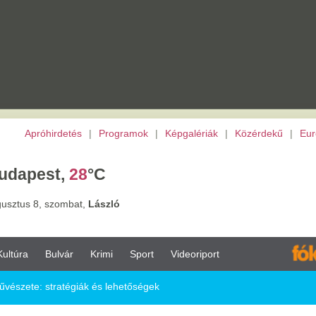
etés
|
Programok
|
Képgalériák
|
Közérdekű
|
Európai Unió
|
TV
|
Archívu
,
28
°C
ombat,
László
vár
Krimi
Sport
Videoriport
tégiák és lehetőségek
és lehetőségek
Megosztás