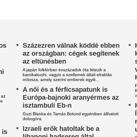
tényleg a hormon
etarolta a nézettségi listákat a
minden problémá
etflix új thrillere, nem
Biztosan túl magas a kortizo
rdemes kihagyni
lefogyni? Az inzulin lesz a hi
és rosszul alszol? Valószínűle
rendkívül gyenge kritikai fogadtatás ellenére is az
erikai nézettségi listák élére ugrott a Netflix
Másodfokú riasztá
gújabb sci-fi thrillere.
a kánikula, 38 fok
forróság vár ránk
Nem sokáig örülhettünk az e
visszatér a kánikula.
zexuális szolgáltatásokkal
Veszélybe került 
izették le a játékvezetőket a
magyarországi E