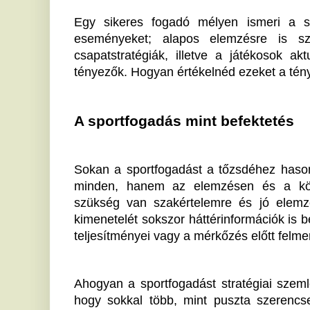
Ahogyan a sportfogadást stratégiai szemlélettel köze
hogy sokkal több, mint puszta szerencse. Ha van b
szívesen mélyülnél el ebben a világban, az Eredmenyek
élő eredményei komoly támogatást nyújthatnak. Képzel
versenytársaiddal szemben! Kíváncsi vagy rá, mi 
sportágban? 
A sportfogadás tehát sokkal több, mint egyszerű
megvan benned a kalandvágy és a megfelelő elem
érhetsz el benne.
Ha tetszett a cikk Önnek, ossza meg ismerőseivel!