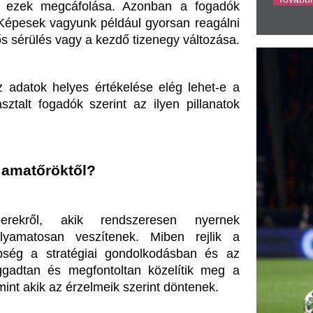
kik rendszeresen nyernek 
 veszítenek. Miben rejlik a 
tégiai gondolkodásban és az 
 megfontoltan közelítik meg a 
 érzelmeik szerint döntenek.
Nem elég pusztán követni az 
 Az időjárási viszonyok, a 
ája mind-mind rendkívül fontos 
ját fogadási stratégiádban?
l nem csak a szerencsén múlik 
ségen is. Ebben a közegben 
égekre, hiszen az események 
, mint például a csapatok előző 
i módosítások.