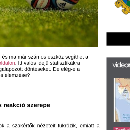
r számos eszköz segíthet a 
 valós idejű statisztikákra 
döntéseket. De elég-e a 
e?
F
m
H
P
l
 szerepe
k
k
H
ők nézeteit tükrözik, emiatt a 
új
ta
cáfolása. Azonban a fogadók 
az
gyunk például gyorsan reagálni 
er
rá
vagy a kezdő tizenegy változása.
Ho
ke
yes értékelése elég lehet-e a 
ók szerint az ilyen pillanatok 
ktől?