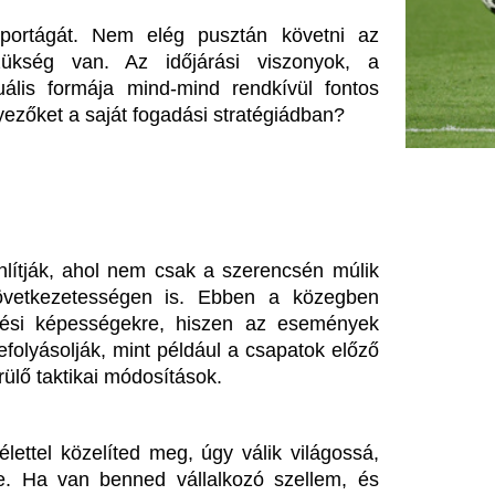
líted meg, úgy válik világossá, 
enned vállalkozó szellem, és 
.com részletes statisztikái, és 
d el, hogy előnyeid lehetnek a 
lehetőségek rejlenek ebben a 
 szabadidős tevékenység. Ha 
zőkészség, komoly sikereket 
Megosztás