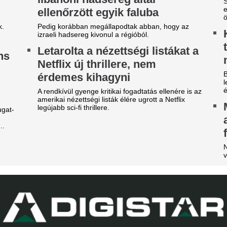
él-koreaiak
megrendezése a M
téri tűz miatt
exuális szolgáltatásokkal fizették le a
tékvezetőket a dél-koreaiak. A botrány miatt
Pósfai Gábor is megszólalt.
ndőrségi razzia volt a szövetségnél, még a
ztársasági elnök is megszólalt.
Extraprofitra szám
ranyérmes lett a magyar
ultrák keményen
álogatott a portugáliai
megfenyegették a
urópa-bajnokságon
„divatszurkolókat
ba Panna keze a legfontosabb pillanatban sem
A B középben nem a biztonság
megett meg, bezzeg a spanyolé...
Három játékos kik
ucurella felesége bikiniben
Barcelona keretéb
ódított Caprin
mindannyian távo
rc Cucurella felesége, Claudia Rodríguez
Intenzív napokat élnek a kata
prin pihen a vb-arany után. Az influencer
kiniben és elegáns ruhában is megmutatta
Fradi-Real: Szép 
gát.
királyiaktól az es
radi-Real: Világsztárok lepték
előtt - fotó
l Budapestet - itt vannak az
Magyarországon járva term
lső képek, videók
feledkeztek meg nagy legend
gérkezett Budapestre a Real Madrid, amely a
rencváros elleni mérkőzés előtt az Anantara
w York Palace Budapest Hotelben száll meg.