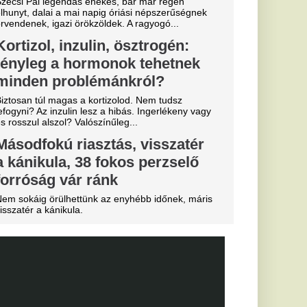
arczibányi
ít a Fradi, az
”
i szolgálat az úr.
erült az FC
ől,
znak
lánok.
gesztus a
ti mérkőzés
észetesen nem
ájukról sem.