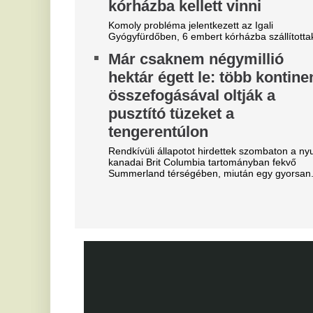
Real Madrid sztárját?
d
A Ferencváros már megkezdte a szezont, de a
Sz
spanyol szuperklub még csak melegít.
já
re
Mesterit húzott a Liverpool, az
kö
éjszaka leigazolták az FC
A
Barcelona világsztárját
v
Ennek semmi előjele nem volt.
E
Bejelentkezett a Liverpool
Ti
re
következő csapatkapitánya?
C
Szoboszlai Dominik üres
h
kézzel maradhat
Ma
Különleges üzletre készül a Liverpool,
Ca
sztárcsapattól érkezik az új kedvenc.
bi
Óriási felfordulás a Dohány
ma
utca sarkán, a Budapestre
F
érkezett Real Madrid
e
szállodájánál
e
José Mourinhót és Vinícius Júniort szétszedték a
Me
rajongók.
Fe
Ne