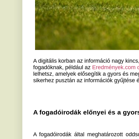
A digitális korban az információ nagy kincs, és ma má
fogadóknak, például az
Eredmények.com oldalon
. Itt
lelhetsz, amelyek elősegítik a gyors és megalapozott 
sikerhez pusztán az információk gyűjtése és elemzés
A fogadóirodák előnyei és a gyors reakció
A fogadóirodák által meghatározott oddsok a szakért
fogadók számára komoly kihívást jelent ezek meg
birtokában is lehet egy különleges előny. Képesek va
a legújabb hírekre, mint például egy jelentős sérülés 
A kérdés az, hogy a gyors reakció és az adatok hel
sportfogadásokban elért sikerhez. A tapasztalt fogad
döntő jelentőségűek lehetnek.
Mi különbözteti meg a profikat az amatőrö