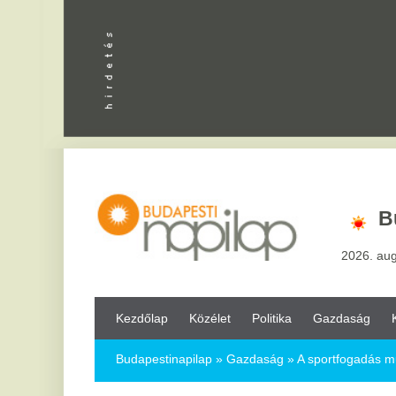
Apróhird
Budapest
2026. augusztus 8, sz
Kezdőlap
Közélet
Politika
Gazdaság
Kultúra
Bul
Budapestinapilap
»
Gazdaság »
A sportfogadás művészete: stra
A sportfogadás művészete: stratégiák 
2026.07.01.