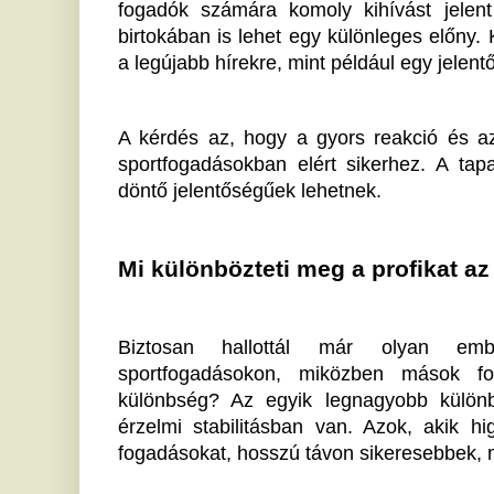
Biztosan hallottál már olyan emberekről, a
sportfogadásokon, miközben mások folyamatosan
különbség? Az egyik legnagyobb különbség a stra
érzelmi stabilitásban van. Azok, akik higgadtan és
fogadásokat, hosszú távon sikeresebbek, mint akik az
Egy sikeres fogadó mélyen ismeri a sportágát. 
eseményeket; alapos elemzésre is szükség van.
csapatstratégiák, illetve a játékosok aktuális form
tényezők. Hogyan értékelnéd ezeket a tényezőket a sa
A sportfogadás mint befektetés
Sokan a sportfogadást a tőzsdéhez hasonlítják, aho
minden, hanem az elemzésen és a következetes
szükség van szakértelemre és jó elemzési képess
kimenetelét sokszor háttérinformációk is befolyásolják
teljesítményei vagy a mérkőzés előtt felmerülő taktika