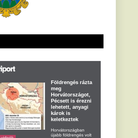
öldrengés rázta
eg
orvátországot,
écsett is érezni
ehetett, anyagi
árok is
eletkeztek
orvátországban
abb földrengés volt
pasztalható, az MTI
t írja: ezúttal 6,3-es
ősségű földrengés
zta meg
rvátországot
dden kora...