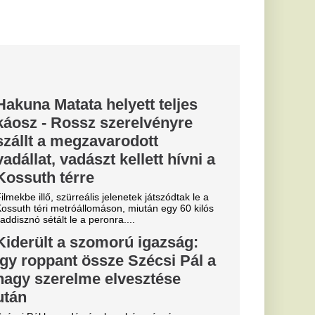
ok tehetnek
nkról?
lod. Nem tudsz
bás. Ingerlékeny vagy
g...
s, visszatér
os perzselő
nyhébb időnek, máris
a
b