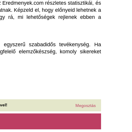
zázezren válnak köddé ebben
Hakuna Matata hely
z országban: cégek segítenek
káosz - Rossz sze
z eltünésben
szállt a megzavar
vadállat, vadászt k
japán folklórban évszázadok óta létezik a
mikakushi, vagyis a szellemek általi elrablás
Kossuth térre
tosza, amely szerint emberek egyik...
Filmekbe illő, szürreális jelen
 női és a férficsapatunk is
Kossuth téri metróállomáson,
vaddisznó sétált le a peronra.
urópa-bajnoki aranyérmes az
sztambuli Eb-n
Kiderült a szomor
Így roppant össze
zi Blanka és Tamás Botond egyéniben állhatott
bogóra.
nagy szerelme el
zraeli erők hatoltak be a
után
ibanoni hadsereg által
Szécsi Pál legendás énekes,
elhunyt, dalai a mai napig ó
llenőrzött egyik faluba
örvendenek, igazi örökzöldek.
dig korábban megállapodtak abban, hogy az
Kortizol, inzulin, 
raeli hadsereg kivonul a régióból.