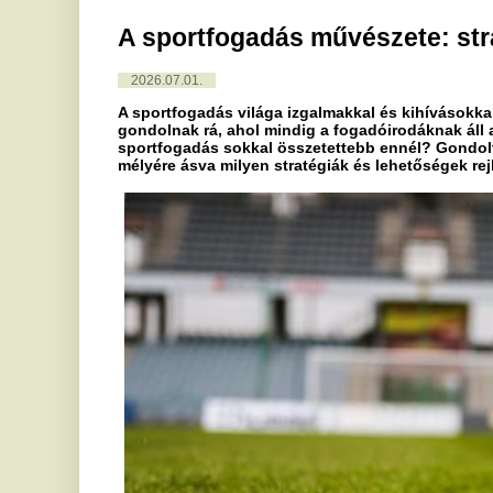
A sportfogadás világa izgalmakkal és kihívásokkal teli. Sokan
gondolnak rá, ahol mindig a fogadóirodáknak áll a zászló. De v
sportfogadás sokkal összetettebb ennél? Gondoltál már arra,
mélyére ásva milyen stratégiák és lehetőségek rejlenek?