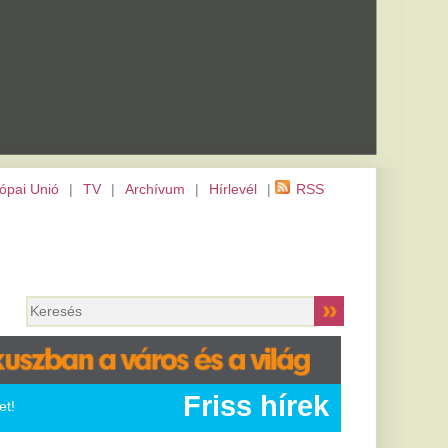
m
|
Hírlevél
|
RSS
Friss hírek