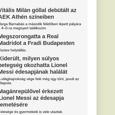
jelzés, csak
llám, útban a