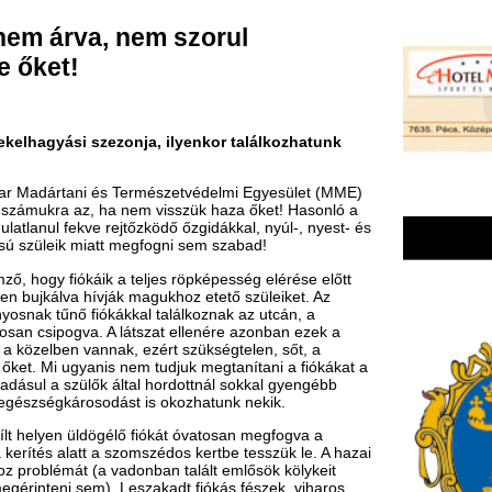
ezonja, ilyenkor találkozhatunk
és Természetvédelmi Egyesület (MME)
, ha nem visszük haza őket! Hasonló a
e rejtőzködő őzgidákkal, nyúl-, nyest- és
att megfogni sem szabad!
ik a teljes röpképesség elérése előtt
vják magukhoz etető szüleiket. Az
ókákkal találkoznak az utcán, a
 A látszat ellenére azonban ezek a
annak, ezért szükségtelen, sőt, a
is nem tudjuk megtanítani a fiókákat a
ők által hordottnál sokkal gyengébb
odást is okozhatunk nekik.
ögélő fiókát óvatosan megfogva a
 a szomszédos kertbe tesszük le. A hazai
 vadonban talált emlősök kölykeit
). Leszakadt fiókás fészek, viharos
egítése, a pórul járt fiatalok
ganyos_fiokat_talaltam