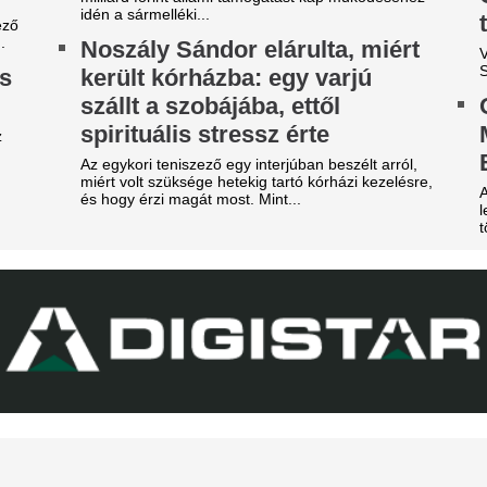
ucurella felesége bikiniben
Vitális Milán gólla
ódított Caprin
AEK Athén színei
rc Cucurella felesége, Claudia Rodríguez
Varga Barnabás a második fél
prin pihen a vb-arany után. Az influencer
a 4–0-ra megnyert találkozón
kiniben és elegáns ruhában is megmutatta
Megszorongatta a
gát.
Madridot a Fradi
onald Araújo csak a kezdet,
jabb sztárját passzolja el az
Tisztes helytállás.
C Barcelona
Kiderült, milyen s
betegség okozhatt
gtisztítják a keretet.
Messi édesapjának
xtraprofitra számít a Fradi, az
ltrák keményen
A világbajnokság vége felé mé
állapota.
egfenyegették a
Magánrepülővel é
divatszurkolókat”
Lionel Messi az é
B középben nem a biztonsági szolgálat az úr.
temetésére
árom játékos kikerült az FC
Felesége és gyermekeik is ve
arcelona keretéből,
indannyian távoznak
tenzív napokat élnek a katalánok.