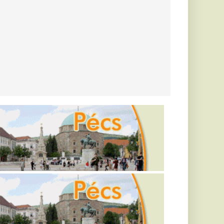
ás-
ll be Magyarország
y ötéves
– 2,5 millió
ékszereket
ől
nak adták ki magukat
 forintot és arany
árról.
kult ki a
él, ez már a
ti
giaválság.
áikkal és
, az Orbán-
l és
oltak Lázár
, hogy