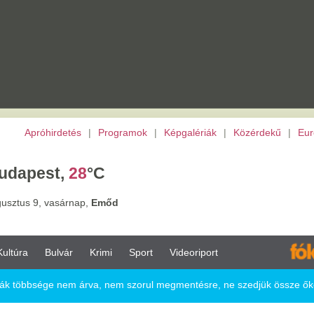
etés
|
Programok
|
Képgalériák
|
Közérdekű
|
Európai Unió
|
TV
|
Archívu
,
28
°C
árnap,
Emőd
vár
Krimi
Sport
Videoriport
 nem árva, nem szorul megmentésre, ne szedjük össze őket!
a, nem szorul