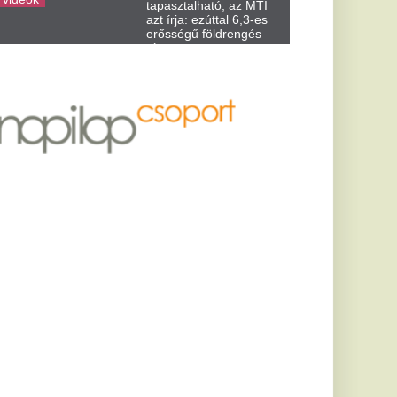
vel
 a Fidesznek
lán reagált a Baka
latokra. A
arra, hogy a...
nadrág a
gközelebb
ti nem fog
án kényelmes, ha nem