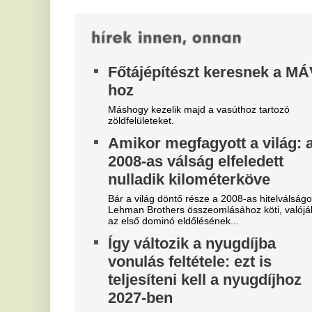
vonulás feltétele: ezt is
f
teljesíteni kell a nyugdíjhoz
r
2027-ben
A 
mi
Sokan már most azt számolgatják, mikor
id
vonulhatnak nyugdíjba, és változik-e a következő
évben az ehhez szükséges életkor. A jelenleg...
N
Európa Hawaiija – olcsóbb és
k
közelebb is van
s
s
Homokos strandok, kristálytiszta víz és mindez
megfizethető áron.
Az
mi
és