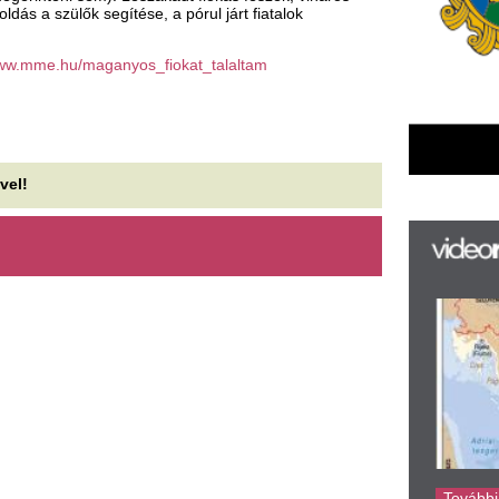
F
m
H
P
l
k
k
H
új
ta
az
er
rá
Ho
ke