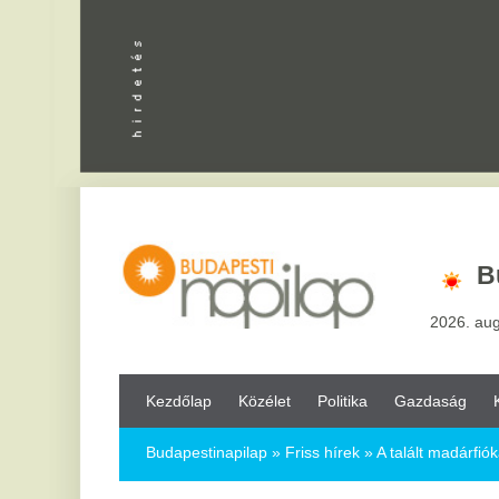
Apróhird
Budapest
2026. augusztus 9, vas
Kezdőlap
Közélet
Politika
Gazdaság
Kultúra
Bul
Budapestinapilap
»
Friss hírek »
A talált madárfiókák többsége
A talált madárfiókák többsége nem árv
megmentésre, ne szedjük össze őket!