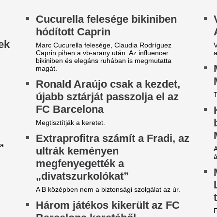
agad a Borbás Marcsi-ügy:
Változott az előre
eperelték a Fidesz
keddig tart a hőhu