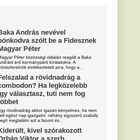
hány egyszerű szabály
s...
órakozott
erb
on
 Orbán a hétvégén
helyett
ta el
éppártiak nyerik a
liak „venezuelai
..