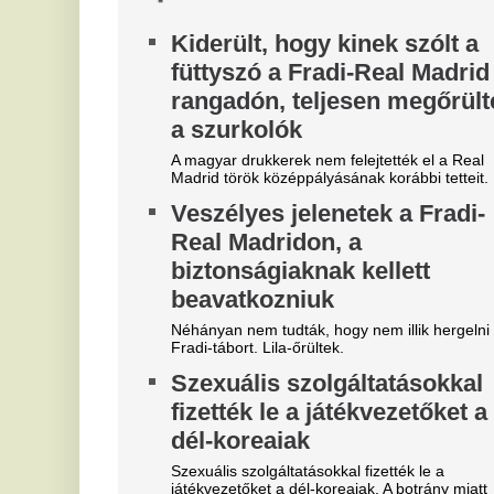
kapott ki a Real Madridtól
Valamivel több mint húszezer néző volt kiváncsi
arra, hogy 31 évvel a BL-randevú után barátságos
meccsen csapjanak össze a felek.
„Az ellopott vagyon mértékét
D
megbecsülni sem tudom” –
b