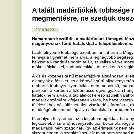
2018.04.23.
Hamarosan kezdődik a madárfiókák tömeges fészekelhagyási sz
magányosnak tűnő fiatalokkal a településeken is.
Ezek túlnyomó többsége azonban, amint arra a Magyar Madártani 
felhívja a figyelmet, nem árva, a legnagyobb segítség számukra az
helyzet a kirándulás során talált, szüleikre várva mozdulatlanul fekv
mókuskölykökkel, vadmalacokkal, de ezeket jó szaglású szüleik mi
A kis és közepes testű madárfajokra általánosan jellemző, hogy fióká
elhagyják a fészket, és a környék sűrű aljnövényzetében bujkálva hí
emberek többnyire ilyen tollas, nem menekülő, magányosnak tűnő fi
parkban, a kertben a földön ücsörögve, gyakran hangosan csipogva.
fiatalok nem árvák, a táplálékot kereső szüleik valahol a közelben v
madarak számára kifejezetten káros, ha haza visszük őket. Mi ugyan
túlélésükhöz nélkülözhetetlen viselkedési formákra, ráadásul a szül
minőségű élelemmel táplálva a fiatalokat maradandó egészségkáros
Ezért ilyen helyzetben az a legjobb megoldás, ha a nyílt helyen üld
legközelebbi sűrű aljnövényzetfoltba, bokor alá vagy a kerítés alatt
madárfajok nem szagolnak, így az érintésünk nem okoz problémát (a
viszont éppen jó szaglású szüleik miatt nem szabad megérinteni sem
időben kiesett fiókák esetében a legjobb mentési megoldás a szülők s
vesszőkosárba telepítése és ágak közé helyezése.
Részletek, további információk és infografika:
http://www.mme.hu/ma
Ha tetszett a cikk Önnek, ossza meg ismerőseivel!