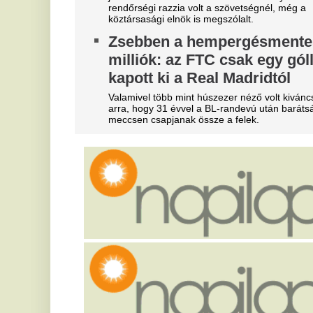
Baka András Sulyok Tamásról,
s
az új alkotmányról és a Tisza
Bo
el
győzelméről
„h
va
Bő egy héttel a választás után adott interjút Baka
András a 24.hu-nak. A beszélgetésből pontosan
A
kirajzolódik milyen nézetei vannak a Tisza által
államfőnek javasolt jogtudósnak.
e
Fontos közleményt adott ki a
e
Posta: szerdától jön a változás
Ső
a 
Fontos dologra hívja fel a figyelmet a Posta.
T
Egész nap 2 liter vizet iszol
é
nyáron? Ezért árthat többet,
á
mint használ
En
Nyáron szinte mindenki ugyanazt hajtogatja, hogy
minél többet iszunk, annál jobb, hiszen izzadunk,
K
és a szervezetnek pótolnia kell a folyadékot.
f
RTL: Megszólalt Magyar Péter
r
a nagyon kínos Hajdú–Borsa-
a
botrányról
A 
Magyar Péter szerint túl van lihegve a közmédia
Ma
átalakítása körül kialakult vita. A miniszterelnök azt
mondta, Facebook-kommentjével senkit nem
utasított, miközben a Fidesz súlyos beavatkozásról