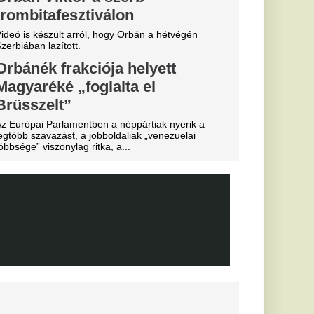
l debütált az
ben
időben lépett pályára
.
 Real
 Budapesten
úlyos
a Lionel
 halálát
g úgy tűnt, javult az
rkezett
desapja
le utaztak.