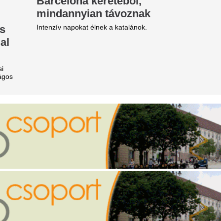
ztárpolitikusát
hidegfront - Időjár
előrejelzés
rbás Marcsi jogi eljárást indított Kocsis Máté
len, miután a fideszes politikus a választás után
Szerdán gyökeres változás á
ázi árulónak” nevezte, és a műsorvezető szerint
időjárásában.
lótlan állításokat tett a közmédiától kapott öss
Azt hitte, a fia eg
lakul a csapadékhelyzet,
kislányt gázolt el 
kkor várható a következő
forintot és arany 
sőzés - Időjárás-előrejelzés
csaltak ki egy nőt
t, már az is látszik, mikor tér vissza a kánikula és
40 Celsius-fokos hőhullám.
Egy rendőrnek, majd a nő fiá
a csalók, akik végül 2,5 millió
örök Gábor egy fotón vett
ékszereket vittek el Dunaföldv
szre valamit Baka András
Riasztó helyzet ala
llamfővé jelölése apropóján
Paksi Atomerőműn
nek pedig Sólyom Lászlóhoz van köze.
forintot is fenyege
iderült, hogy kinek szólt a
Így gyűrűzhet tovább az ener
üttyszó a Fradi-Real Madrid
Áderék konferenci
angadón, teljesen megőrültek
filmfesztiválokkal
 szurkolók
kormány tagjai
magyar drukkerek nem felejtették el a Real
pocsolyatérképpe
drid török középpályásának korábbi tetteit.
sikereikkel válasz
lesújtó kritikájára