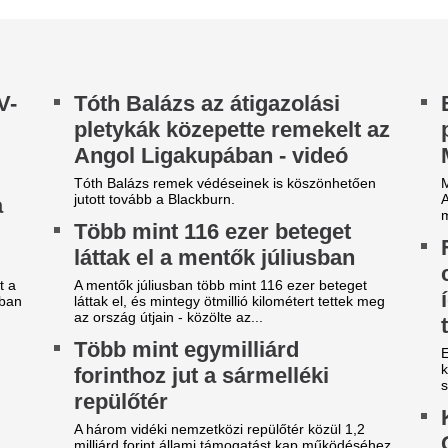
kell egész nap igazgatni: né
orinthoz jut a sármelléki
segít megtalálni azt a fazont é
epülőtér
Kiderült, kivel sz
három vidéki nemzetközi repülőtér közül 1,2
Orbán Viktor a sz
lliárd forint állami támogatást kap működéséhez
én a sármelléki...
trombitafesztivál
oszály Sándor elárulta, miért
Videó is készült arról, hogy
Szerbiában lazított.
erült kórházba: egy varjú
zállt a szobájába, ettől
Orbánék frakciója 
pirituális stressz érte
Magyaréké „foglal
Brüsszelt”
 egykori teniszező egy interjúban beszélt arról,
ért volt szüksége hetekig tartó kórházi kezelésre,
Az Európai Parlamentben a n
 hogy érzi magát most. Mint...
legtöbb szavazást, a jobbolda
többsége” viszonylag ritka, a.