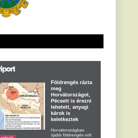
öldrengés rázta
eg
orvátországot,
écsett is érezni
ehetett, anyagi
árok is
eletkeztek
orvátországban
abb földrengés volt
pasztalható, az MTI
t írja: ezúttal 6,3-es
ősségű földrengés
zta meg
rvátországot
dden kora...