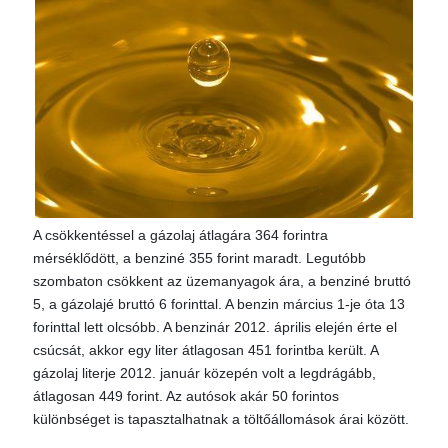
A csökkentéssel a gázolaj átlagára 364 forintra
mérséklődött, a benziné 355 forint maradt. Legutóbb
szombaton csökkent az üzemanyagok ára, a benziné bruttó
5, a gázolajé bruttó 6 forinttal. A benzin március 1-je óta 13
forinttal lett olcsóbb. A benzinár 2012. április elején érte el
csúcsát, akkor egy liter átlagosan 451 forintba került. A
gázolaj literje 2012. január közepén volt a legdrágább,
átlagosan 449 forint. Az autósok akár 50 forintos
különbséget is tapasztalhatnak a töltőállomások árai között.